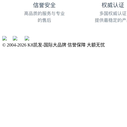
© 2004-
2026
K8凯发-国际大品牌 信誉保障 大额无忧