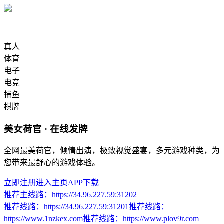
真人
体育
电子
电竞
捕鱼
棋牌
美女荷官 · 在线发牌
全网最美荷官，倾情出演，极致视觉盛宴，多元游戏种类，为
您带来最舒心的游戏体验。
立即注册
进入主页
APP下载
推荐主线路：
https://34.96.227.59:31202
推荐线路：
https://34.96.227.59:31201
推荐线路：
https://www.1nzkex.com
推荐线路：
https://www.plov9r.com