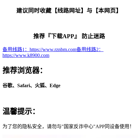
建议同时收藏【线路网址】与【本网页】
推荐『下载APP』 防止迷路
备用线路
1
：
https://www.rznbm.com
备用线路
2
：
https://www.k8900.com
推荐浏览器：
谷歌、Safari、火狐、Edge
温馨提示：
为了您的隐私安全，请勿与"国家反诈中心"APP同设备使用！