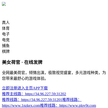
真人
体育
电子
电竞
捕鱼
棋牌
美女荷官 · 在线发牌
全网最美荷官，倾情出演，极致视觉盛宴，多元游戏种类，为
您带来最舒心的游戏体验。
立即注册
进入主页
APP下载
推荐主线路：
https://34.96.227.59:31202
推荐线路：
https://34.96.227.59:31201
推荐线路：
https://www.1nzkex.com
推荐线路：
https://www.plov9r.com