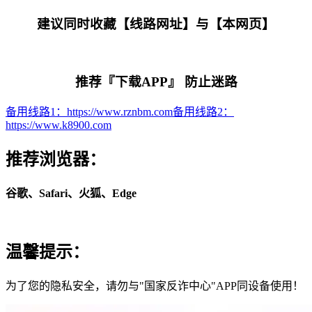
建议同时收藏【线路网址】与【本网页】
推荐『下载APP』 防止迷路
备用线路
1
：
https://www.rznbm.com
备用线路
2
：
https://www.k8900.com
推荐浏览器：
谷歌、Safari、火狐、Edge
温馨提示：
为了您的隐私安全，请勿与"国家反诈中心"APP同设备使用！