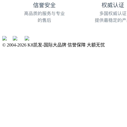
© 2004-
2026
K8凯发-国际大品牌 信誉保障 大额无忧