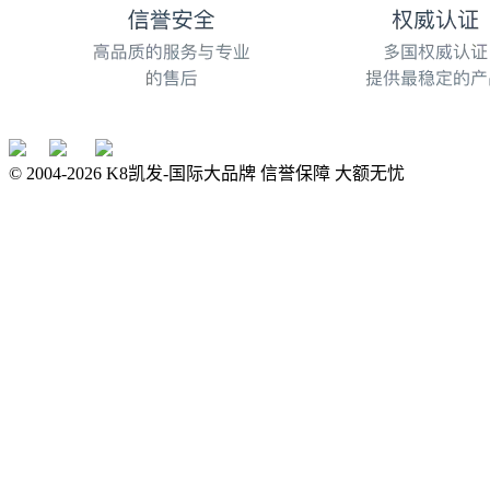
© 2004-
2026
K8凯发-国际大品牌 信誉保障 大额无忧