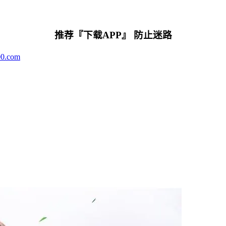
推荐『下载APP』 防止迷路
00.com