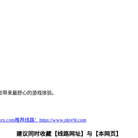
您带来最舒心的游戏体验。
kex.com
推荐线路：
https://www.plov9r.com
建议同时收藏【线路网址】与【本网页】