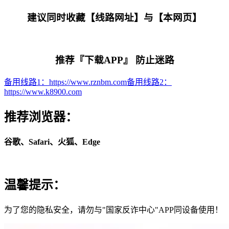
建议同时收藏【线路网址】与【本网页】
推荐『下载APP』 防止迷路
备用线路
1
：
https://www.rznbm.com
备用线路
2
：
https://www.k8900.com
推荐浏览器：
谷歌、Safari、火狐、Edge
温馨提示：
为了您的隐私安全，请勿与"国家反诈中心"APP同设备使用！