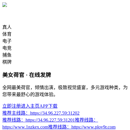
真人
体育
电子
电竞
捕鱼
棋牌
美女荷官 · 在线发牌
全网最美荷官，倾情出演，极致视觉盛宴，多元游戏种类，为
您带来最舒心的游戏体验。
立即注册
进入主页
APP下载
推荐主线路：
https://34.96.227.59:31202
推荐线路：
https://34.96.227.59:31201
推荐线路：
https://www.1nzkex.com
推荐线路：
https://www.plov9r.com