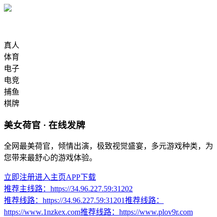
真人
体育
电子
电竞
捕鱼
棋牌
美女荷官 · 在线发牌
全网最美荷官，倾情出演，极致视觉盛宴，多元游戏种类，为
您带来最舒心的游戏体验。
立即注册
进入主页
APP下载
推荐主线路：
https://34.96.227.59:31202
推荐线路：
https://34.96.227.59:31201
推荐线路：
https://www.1nzkex.com
推荐线路：
https://www.plov9r.com