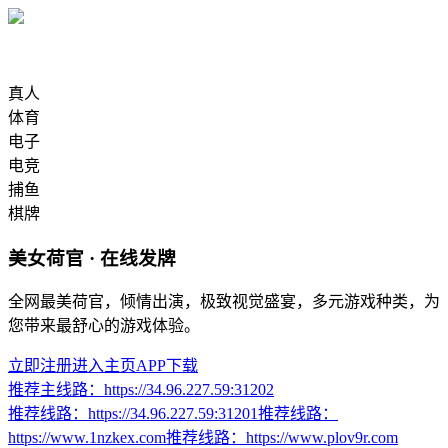
真人
体育
电子
电竞
捕鱼
棋牌
美女荷官 · 在线发牌
全网最美荷官，倾情出演，极致视觉盛宴，多元游戏种类，为
您带来最舒心的游戏体验。
立即注册
进入主页
APP下载
推荐主线路：
https://34.96.227.59:31202
推荐线路：
https://34.96.227.59:31201
推荐线路：
https://www.1nzkex.com
推荐线路：
https://www.plov9r.com