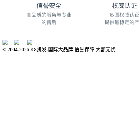
© 2004-
2026
K8凯发-国际大品牌 信誉保障 大额无忧