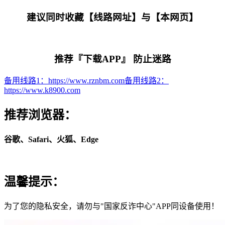
建议同时收藏【线路网址】与【本网页】
推荐『下载APP』 防止迷路
备用线路
1
：
https://www.rznbm.com
备用线路
2
：
https://www.k8900.com
推荐浏览器：
谷歌、Safari、火狐、Edge
温馨提示：
为了您的隐私安全，请勿与"国家反诈中心"APP同设备使用！