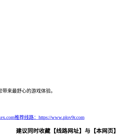
您带来最舒心的游戏体验。
kex.com
推荐线路：
https://www.plov9r.com
建议同时收藏【线路网址】与【本网页】