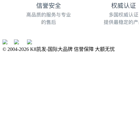
© 2004-
2026
K8凯发-国际大品牌 信誉保障 大额无忧