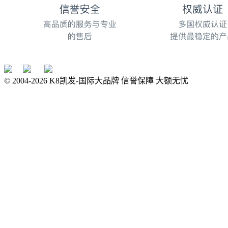
© 2004-
2026
K8凯发-国际大品牌 信誉保障 大额无忧