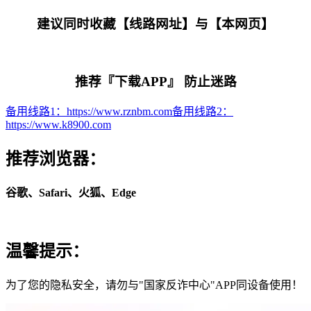
建议同时收藏【线路网址】与【本网页】
推荐『下载APP』 防止迷路
备用线路
1
：
https://www.rznbm.com
备用线路
2
：
https://www.k8900.com
推荐浏览器：
谷歌、Safari、火狐、Edge
温馨提示：
为了您的隐私安全，请勿与"国家反诈中心"APP同设备使用！