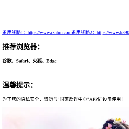
备用线路
1
：
https://www.rznbm.com
备用线路
2
：
https://www.k89
推荐浏览器：
谷歌、Safari、火狐、Edge
温馨提示：
为了您的隐私安全，请勿与"国家反诈中心"APP同设备使用！