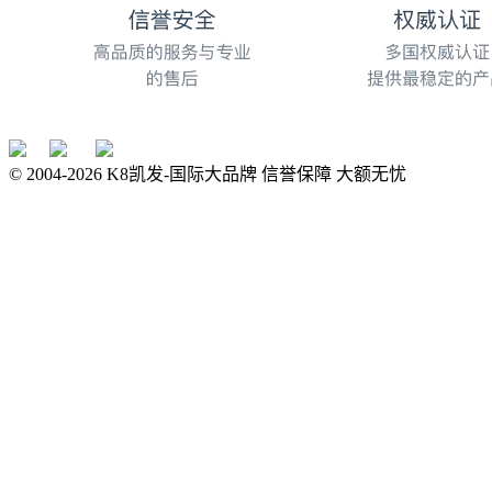
© 2004-
2026
K8凯发-国际大品牌 信誉保障 大额无忧