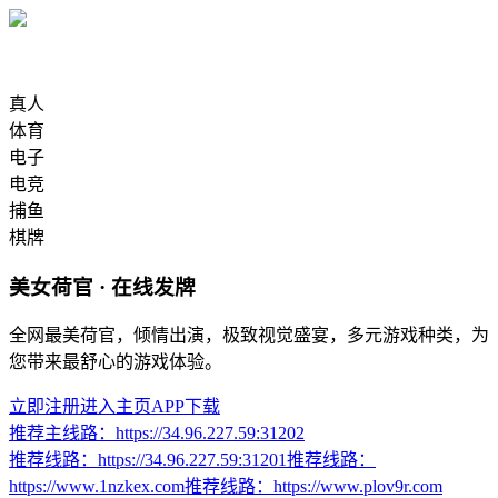
真人
体育
电子
电竞
捕鱼
棋牌
美女荷官 · 在线发牌
全网最美荷官，倾情出演，极致视觉盛宴，多元游戏种类，为
您带来最舒心的游戏体验。
立即注册
进入主页
APP下载
推荐主线路：
https://34.96.227.59:31202
推荐线路：
https://34.96.227.59:31201
推荐线路：
https://www.1nzkex.com
推荐线路：
https://www.plov9r.com