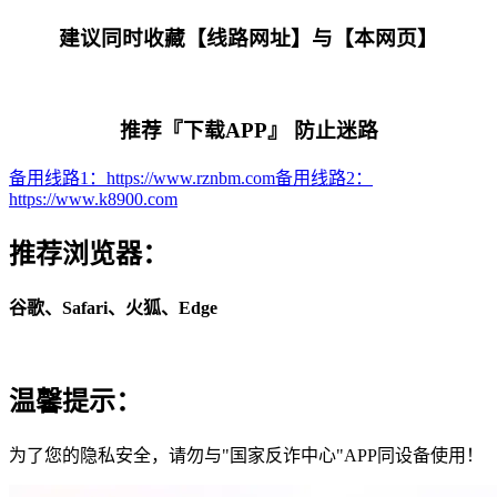
建议同时收藏【线路网址】与【本网页】
推荐『下载APP』 防止迷路
备用线路
1
：
https://www.rznbm.com
备用线路
2
：
https://www.k8900.com
推荐浏览器：
谷歌、Safari、火狐、Edge
温馨提示：
为了您的隐私安全，请勿与"国家反诈中心"APP同设备使用！