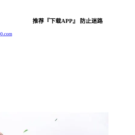
推荐『下载APP』 防止迷路
00.com