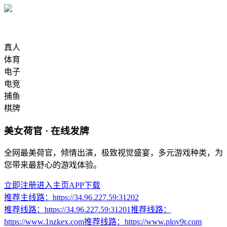
真人
体育
电子
电竞
捕鱼
棋牌
美女荷官 · 在线发牌
全网最美荷官，倾情出演，极致视觉盛宴，多元游戏种类，为
您带来最舒心的游戏体验。
立即注册
进入主页
APP下载
推荐主线路：
https://34.96.227.59:31202
推荐线路：
https://34.96.227.59:31201
推荐线路：
https://www.1nzkex.com
推荐线路：
https://www.plov9r.com