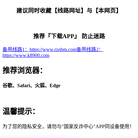
建议同时收藏【线路网址】与【本网页】
推荐『下载APP』 防止迷路
备用线路
1
：
https://www.rznbm.com
备用线路
2
：
https://www.k8900.com
推荐浏览器：
谷歌、Safari、火狐、Edge
温馨提示：
为了您的隐私安全，请勿与"国家反诈中心"APP同设备使用！