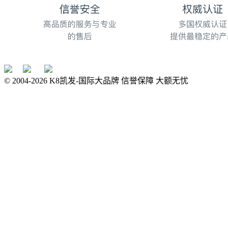
© 2004-
2026
K8凯发-国际大品牌 信誉保障 大额无忧