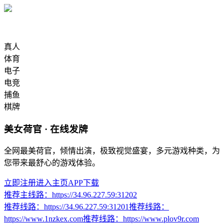
真人
体育
电子
电竞
捕鱼
棋牌
美女荷官 · 在线发牌
全网最美荷官，倾情出演，极致视觉盛宴，多元游戏种类，为
您带来最舒心的游戏体验。
立即注册
进入主页
APP下载
推荐主线路：
https://34.96.227.59:31202
推荐线路：
https://34.96.227.59:31201
推荐线路：
https://www.1nzkex.com
推荐线路：
https://www.plov9r.com