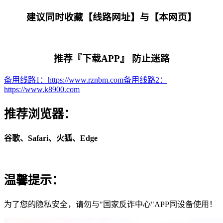
建议同时收藏【线路网址】与【本网页】
推荐『下载APP』 防止迷路
备用线路
1
：
https://www.rznbm.com
备用线路
2
：
https://www.k8900.com
推荐浏览器：
谷歌、Safari、火狐、Edge
温馨提示：
为了您的隐私安全，请勿与"国家反诈中心"APP同设备使用！