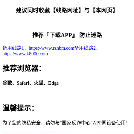
建议同时收藏【线路网址】与【本网页】
推荐『下载APP』 防止迷路
备用线路
1
：
https://www.rznbm.com
备用线路
2
：
https://www.k8900.com
推荐浏览器：
谷歌、Safari、火狐、Edge
温馨提示：
为了您的隐私安全，请勿与"国家反诈中心"APP同设备使用！