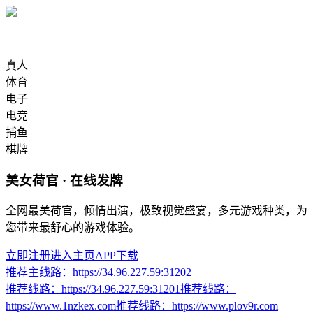
真人
体育
电子
电竞
捕鱼
棋牌
美女荷官 · 在线发牌
全网最美荷官，倾情出演，极致视觉盛宴，多元游戏种类，为
您带来最舒心的游戏体验。
立即注册
进入主页
APP下载
推荐主线路：
https://34.96.227.59:31202
推荐线路：
https://34.96.227.59:31201
推荐线路：
https://www.1nzkex.com
推荐线路：
https://www.plov9r.com