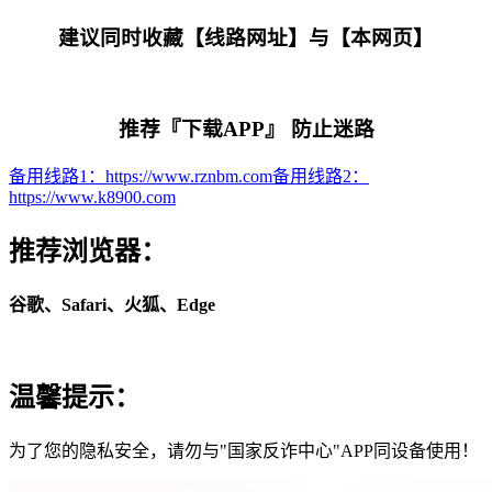
建议同时收藏【线路网址】与【本网页】
推荐『下载APP』 防止迷路
备用线路
1
：
https://www.rznbm.com
备用线路
2
：
https://www.k8900.com
推荐浏览器：
谷歌、Safari、火狐、Edge
温馨提示：
为了您的隐私安全，请勿与"国家反诈中心"APP同设备使用！