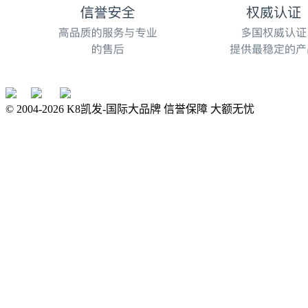
© 2004-
2026
K8凯发-国际大品牌 信誉保障 大额无忧