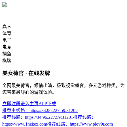
真人
体育
电子
电竞
捕鱼
棋牌
美女荷官 · 在线发牌
全网最美荷官，倾情出演，极致视觉盛宴，多元游戏种类，为
您带来最舒心的游戏体验。
立即注册
进入主页
APP下载
推荐主线路：
https://34.96.227.59:31202
推荐线路：
https://34.96.227.59:31201
推荐线路：
https://www.1nzkex.com
推荐线路：
https://www.plov9r.com