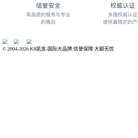
© 2004-
2026
K8凯发-国际大品牌 信誉保障 大额无忧