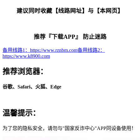
建议同时收藏【线路网址】与【本网页】
推荐『下载APP』 防止迷路
备用线路
1
：
https://www.rznbm.com
备用线路
2
：
https://www.k8900.com
推荐浏览器：
谷歌、Safari、火狐、Edge
温馨提示：
为了您的隐私安全，请勿与"国家反诈中心"APP同设备使用！