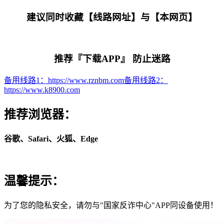
建议同时收藏【线路网址】与【本网页】
推荐『下载APP』 防止迷路
备用线路
1
：
https://www.rznbm.com
备用线路
2
：
https://www.k8900.com
推荐浏览器：
谷歌、Safari、火狐、Edge
温馨提示：
为了您的隐私安全，请勿与"国家反诈中心"APP同设备使用！