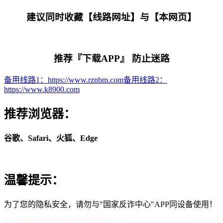
建议同时收藏【线路网址】与【本网页】
推荐『下载APP』 防止迷路
备用线路
1
：
https://www.rznbm.com
备用线路
2
：
https://www.k8900.com
推荐浏览器：
谷歌、Safari、火狐、Edge
温馨提示：
为了您的隐私安全，请勿与"国家反诈中心"APP同设备使用！