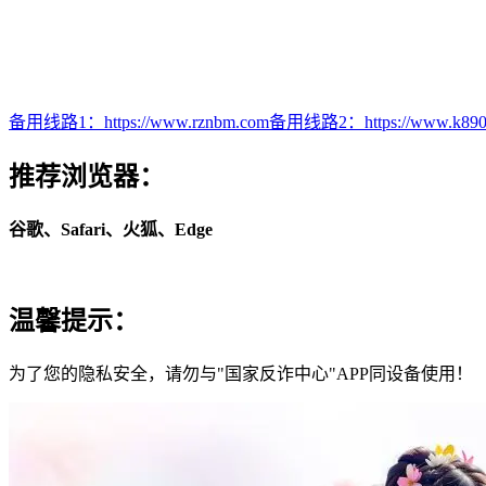
备用线路
1
：
https://www.rznbm.com
备用线路
2
：
https://www.k89
推荐浏览器：
谷歌、Safari、火狐、Edge
温馨提示：
为了您的隐私安全，请勿与"国家反诈中心"APP同设备使用！