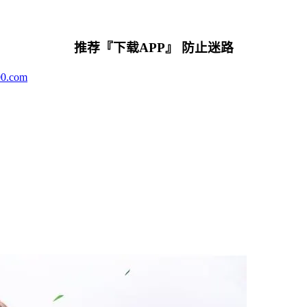
推荐『下载APP』 防止迷路
00.com