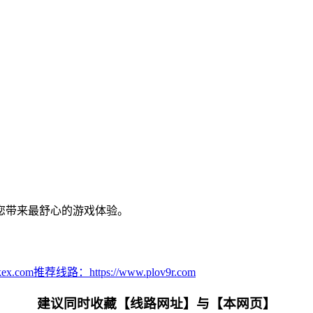
您带来最舒心的游戏体验。
kex.com
推荐线路：
https://www.plov9r.com
建议同时收藏【线路网址】与【本网页】