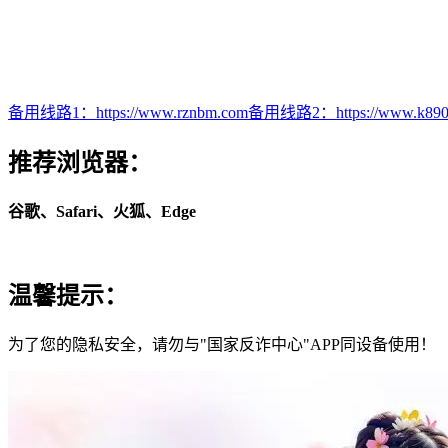
备用线路
1
：
https://www.rznbm.com
备用线路
2
：
https://www.k89
推荐浏览器：
谷歌、Safari、火狐、Edge
温馨提示：
为了您的隐私安全，请勿与"国家反诈中心"APP同设备使用！