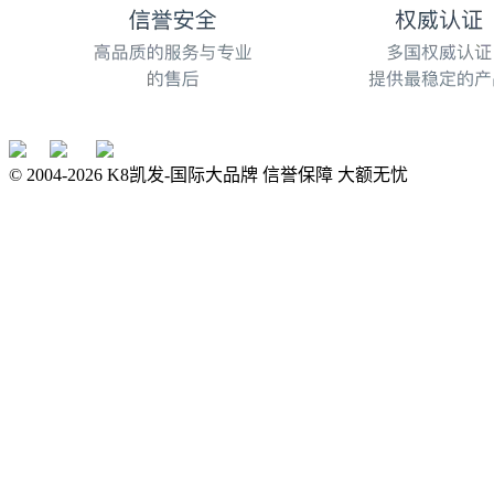
© 2004-
2026
K8凯发-国际大品牌 信誉保障 大额无忧