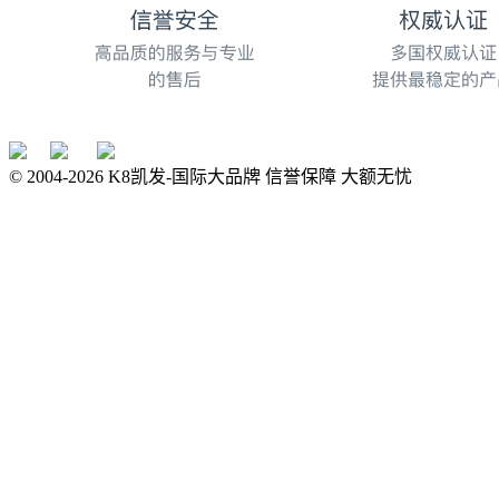
© 2004-
2026
K8凯发-国际大品牌 信誉保障 大额无忧