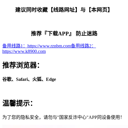
建议同时收藏【线路网址】与【本网页】
推荐『下载APP』 防止迷路
备用线路
1
：
https://www.rznbm.com
备用线路
2
：
https://www.k8900.com
推荐浏览器：
谷歌、Safari、火狐、Edge
温馨提示：
为了您的隐私安全，请勿与"国家反诈中心"APP同设备使用！