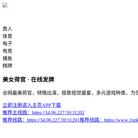
真人
体育
电子
电竞
捕鱼
棋牌
美女荷官 · 在线发牌
全网最美荷官，倾情出演，极致视觉盛宴，多元游戏种类，为
立即注册
进入主页
APP下载
推荐主线路：
https://34.96.227.59:31202
推荐线路：
https://34.96.227.59:31201
推荐线路：
https://www.1nz