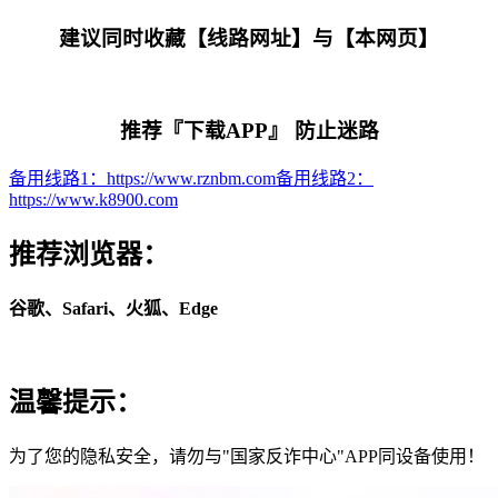
建议同时收藏【线路网址】与【本网页】
推荐『下载APP』 防止迷路
备用线路
1
：
https://www.rznbm.com
备用线路
2
：
https://www.k8900.com
推荐浏览器：
谷歌、Safari、火狐、Edge
温馨提示：
为了您的隐私安全，请勿与"国家反诈中心"APP同设备使用！