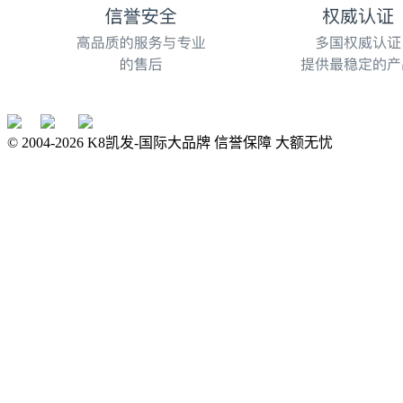
© 2004-
2026
K8凯发-国际大品牌 信誉保障 大额无忧