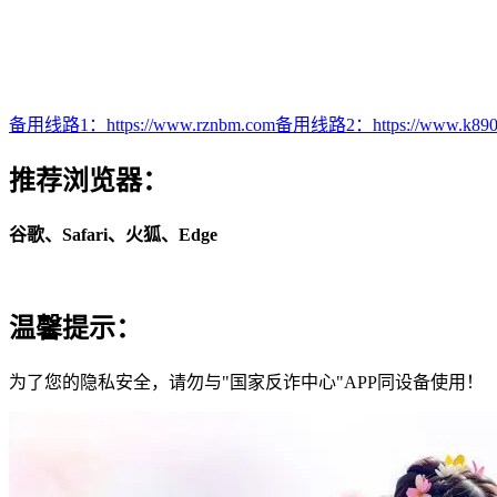
备用线路
1
：
https://www.rznbm.com
备用线路
2
：
https://www.k89
推荐浏览器：
谷歌、Safari、火狐、Edge
温馨提示：
为了您的隐私安全，请勿与"国家反诈中心"APP同设备使用！