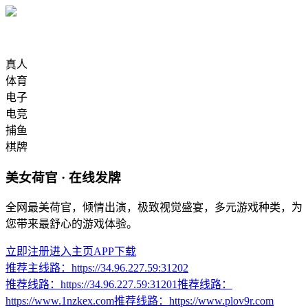
真人
体育
电子
电竞
捕鱼
棋牌
美女荷官 · 在线发牌
全网最美荷官，倾情出演，极致视觉盛宴，多元游戏种类，为
您带来最舒心的游戏体验。
立即注册
进入主页
APP下载
推荐主线路：
https://34.96.227.59:31202
推荐线路：
https://34.96.227.59:31201
推荐线路：
https://www.1nzkex.com
推荐线路：
https://www.plov9r.com